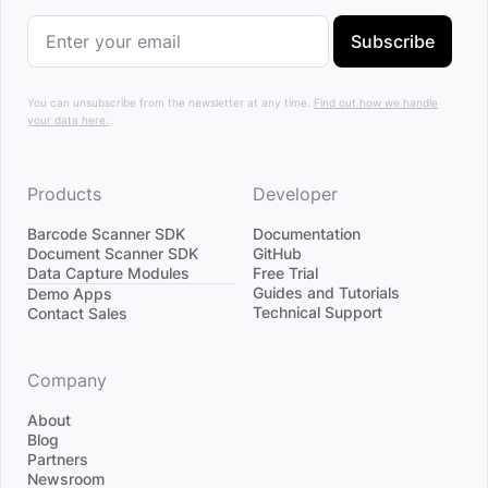
Subscribe
You can unsubscribe from the newsletter at any time.
Find out how we handle
your data here.
Products
Developer
Barcode Scanner SDK
Documentation
Document Scanner SDK
GitHub
Data Capture Modules
Free Trial
Divider
Guides and Tutorials
Demo Apps
Technical Support
Contact Sales
Company
About
Blog
Partners
Newsroom